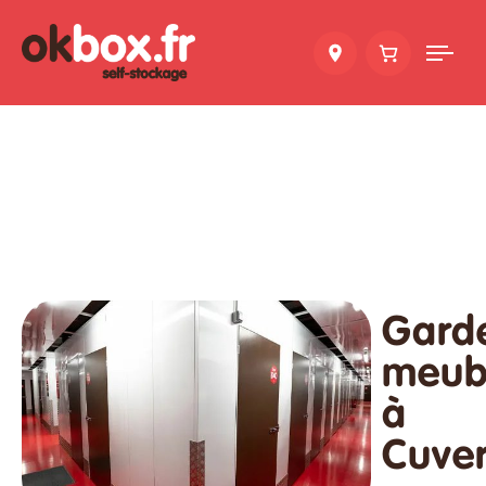
Tog
nav
Gard
meub
à
Cuver