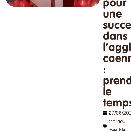
pour
une
succe
dans
l’agg
caen
:
pren
le
temp
27/06/20
Garde-
meuble