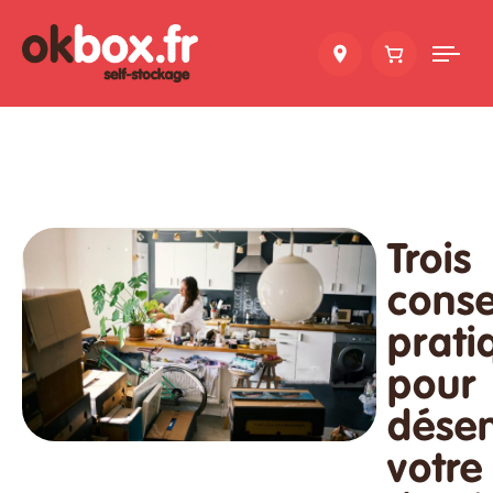
Tog
nav
Trois
conse
prati
pour
dése
votre