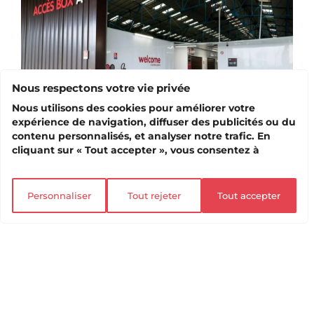
Nous respectons votre vie privée
Nous utilisons des cookies pour améliorer votre
expérience de navigation, diffuser des publicités ou du
contenu personnalisés, et analyser notre trafic. En
cliquant sur « Tout accepter », vous consentez à
Location conteneur Nantes : pourquoi un
l’utilisation de tous les cookies.
box self-stockage est souvent plus adapté
Personnaliser
Tout rejeter
Tout accepter