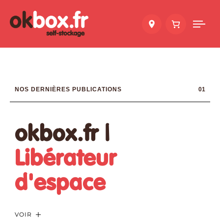
Tog
nav
NOS DERNIÈRES PUBLICATIONS
01
okbox.fr |
Libérateur
d'espace
V
O
I
R