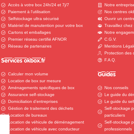
Accès à votre box 24h/24 et 7j/7
Notre entrepris
Paiement à l'utilisation
Nos centres okb
Selfstockage ultra sécurisé
Ouvrir un centr
Matériel de manutention pour votre box
Travaillez chez
Cartons et emballages
Notre engagem
Premier réseau certifié AFNOR
C.G.V.
Réseau de partenaires
Mentions Légal
Protection des
F.A.Q.
Services okbox.fr
Guides
Calculer mon volume
Location de box sur mesure
Aménagements spécifiques de box
Nos conseils
Assurance self-stockage
Le guide du d
Domiciliation d’entreprises
Le guide du sel
Géstion de traitement des déchets
Self-stockage p
Location de bureaux
particuliers
Location de véhicule de déménagement
Self-stockage p
Location de véhicule avec conducteur
professionnels