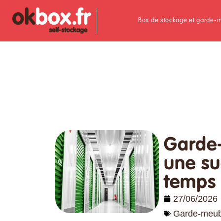
Box de stockage et garde-
Garde-
une su
temps 
27/06/2026
Garde-meub