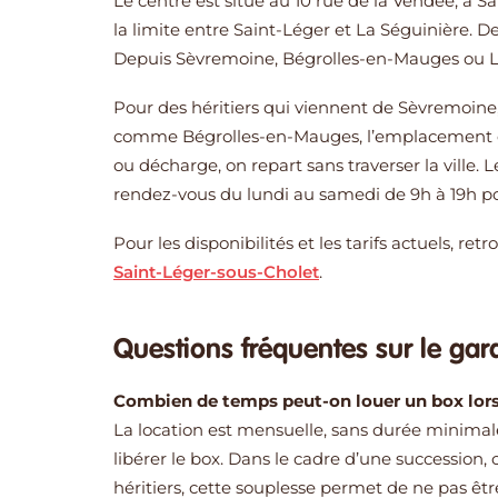
Le centre est situé au 10 rue de la Vendée, à S
la limite entre Saint-Léger et La Séguinière. D
Depuis Sèvremoine, Bégrolles-en-Mauges ou Le 
Pour des héritiers qui viennent de Sèvremoin
comme Bégrolles-en-Mauges, l’emplacement en 
ou décharge, on repart sans traverser la ville. Le
rendez-vous du lundi au samedi de 9h à 19h pour
Pour les disponibilités et les tarifs actuels, re
Saint-Léger-sous-Cholet
.
Questions fréquentes sur le gar
Combien de temps peut-on louer un box lors 
La location est mensuelle, sans durée minima
libérer le box. Dans le cadre d’une succession,
héritiers, cette souplesse permet de ne pas êt