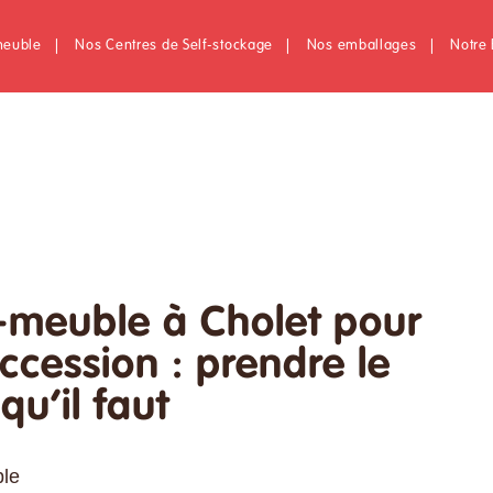
meuble
|
Nos Centres de Self-stockage
|
Nos emballages
|
Notre 
meuble à Cholet pour
ccession : prendre le
qu’il faut
le