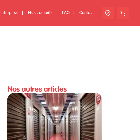
Entreprise
|
Nos conseils
|
FAQ
|
Contact
Nos autres articles