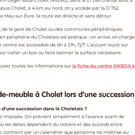
aint-Léger-sous-Cholet (49280), dans la ZI Les Grands Bois, à
epuis Cholet, à 4 km au nord, on y accède par la D 752.
May-sur-Èvre, la route est directe et sans détour.
e, de la gare de Cholet ou des communes périphériques
périphérie du Choletais est pratique : on arrive, on charge
 centre est accessible de 6h à 21h, 7j/7. L’accueil reçoit sur
 visiter un box ou faire estimer la surface nécessaire.
trouvez toutes les informations sur
la fiche du centre OKBOX à
de-meuble à Cholet lors d’une succession
d’une succession dans le Choletais ?
le imposée. On prévient simplement à l’avance avant de
 où les délais dépendent du notaire et des accords entre
re contraint par un calendrier que personne ne maîtrise au