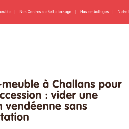
meuble
|
Nos Centres de Self-stockage
|
Nos emballages
|
Notre 
meuble à Challans pour
ccession : vider une
n vendéenne sans
itation
6