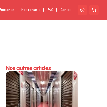
Entreprise
|
Nos conseils
|
FAQ
|
Contact
Nos autres articles