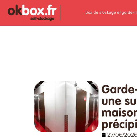
Box de stockage et garde-
Garde-
une su
maiso
précip
27/06/202