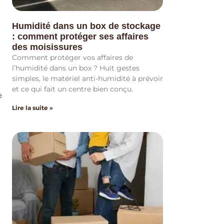
Humidité dans un box de stockage
: comment protéger ses affaires
des moisissures
Comment protéger vos affaires de
l’humidité dans un box ? Huit gestes
simples, le matériel anti-humidité à prévoir
et ce qui fait un centre bien conçu.
e
Lire la suite »