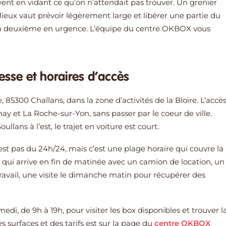
ent en vidant ce qu’on n’attendait pas trouver. Un grenier
ieux vaut prévoir légèrement large et libérer une partie du
er un deuxième en urgence. L’équipe du centre OKBOX vous
sse et horaires d’accès
 85300 Challans, dans la zone d’activités de la Bloire. L’accè
nay et La Roche-sur-Yon, sans passer par le coeur de ville.
llans à l’est, le trajet en voiture est court.
’est pas du 24h/24, mais c’est une plage horaire qui couvre la
ier qui arrive en fin de matinée avec un camion de location, un
travail, une visite le dimanche matin pour récupérer des
edi, de 9h à 19h, pour visiter les box disponibles et trouver l
es surfaces et des tarifs est sur la page du
centre OKBOX