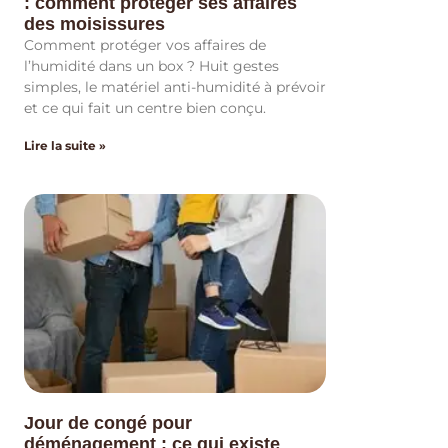
: comment protéger ses affaires
des moisissures
Comment protéger vos affaires de
l’humidité dans un box ? Huit gestes
simples, le matériel anti-humidité à prévoir
et ce qui fait un centre bien conçu.
Lire la suite »
Jour de congé pour
déménagement : ce qui existe