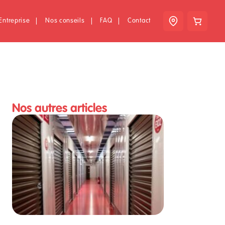
Entreprise
|
Nos conseils
|
FAQ
|
Contact
Nos autres articles