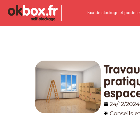
Box de stockage et garde-
Travau
pratiq
espac
24/12/2024
Conseils e