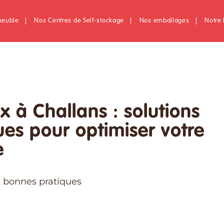
meuble
|
Nos Centres de Self-stockage
|
Nos emballages
|
Notre 
x à Challans : solutions
ues pour optimiser votre
e
t bonnes pratiques