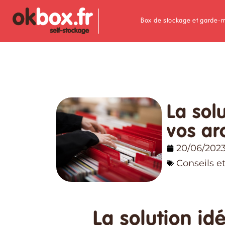
Box de stockage et garde-
La sol
vos ar
20/06/202
Conseils e
La solution id