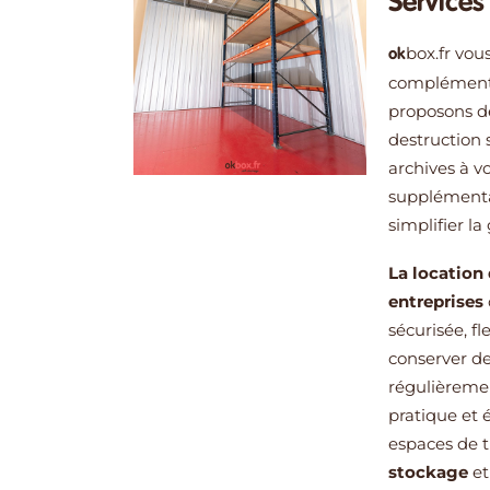
Service
box.fr
vous
ok
complément
proposons d
destruction 
archives à v
supplémenta
simplifier la
La location
entreprises
sécurisée, f
conserver d
régulièremen
pratique et 
espaces de t
stockage
et