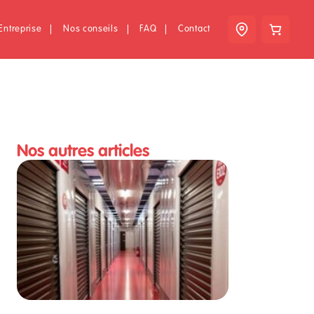
Entreprise
|
Nos conseils
|
FAQ
|
Contact
Nos autres articles