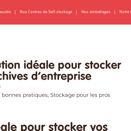
meuble
|
Nos Centres de Self-stockage
|
Nos emballages
|
Notre 
ution idéale pour stocker
chives d’entreprise
3
t bonnes pratiques
,
Stockage pour les pros
éale pour stocker vos