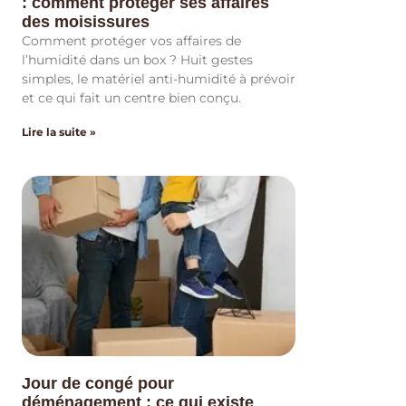
: comment protéger ses affaires
des moisissures
Comment protéger vos affaires de
l’humidité dans un box ? Huit gestes
simples, le matériel anti-humidité à prévoir
et ce qui fait un centre bien conçu.
Lire la suite »
Jour de congé pour
déménagement : ce qui existe