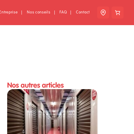
Entreprise
|
Nos conseils
|
FAQ
|
Contact
Nos autres articles