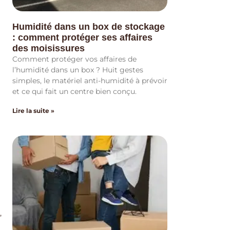
Humidité dans un box de stockage
: comment protéger ses affaires
des moisissures
Comment protéger vos affaires de
l’humidité dans un box ? Huit gestes
simples, le matériel anti-humidité à prévoir
et ce qui fait un centre bien conçu.
Lire la suite »
,