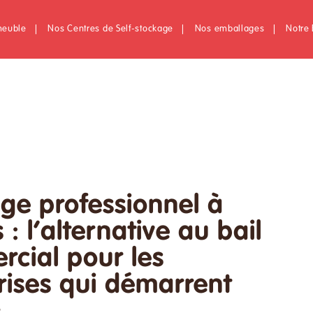
meuble
|
Nos Centres de Self-stockage
|
Nos emballages
|
Notre 
ge professionnel à
: l’alternative au bail
cial pour les
rises qui démarrent
6