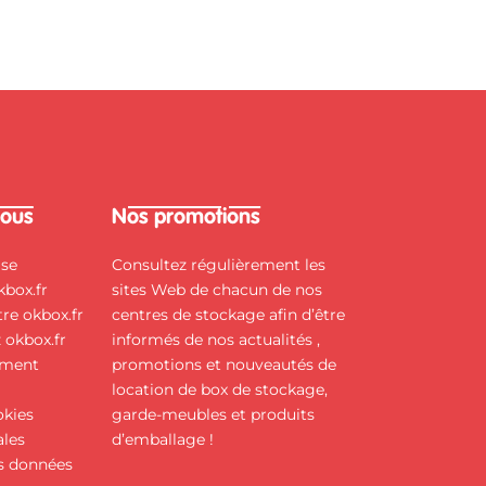
nous
Nos promotions
ise
Consultez régulièrement les
kbox.fr
sites Web de chacun de nos
re okbox.fr
centres de stockage afin d’être
z okbox.fr
informés de nos actualités ,
ement
promotions et nouveautés de
location de box de stockage,
okies
garde-meubles et produits
ales
d’emballage !
s données