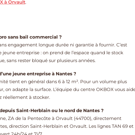
X à Orvault
.
 pro sans bail commercial ?
sans engagement longue durée ni garantie à fournir. C’est
 jeune entreprise : on prend de l’espace quand le stock
lue, sans rester bloqué sur plusieurs années.
d’une jeune entreprise à Nantes ?
ité tient en général dans 6 à 12 m². Pour un volume plus
ur, on adapte la surface. L’équipe du centre OKBOX vous aid
z réellement à stocker.
depuis Saint-Herblain ou le nord de Nantes ?
enne, ZA de la Pentecôte à Orvault (44700), directement
es, direction Saint-Herblain et Orvault. Les lignes TAN 69 et
vert 24h/24 et 7j/7.