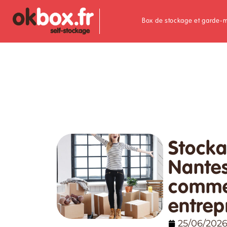
Box de stockage et garde-
Stocka
Nantes 
commer
entrep
25/06/202