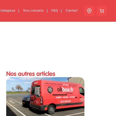
Entreprise
|
Nos conseils
|
FAQ
|
Contact
Nos autres articles