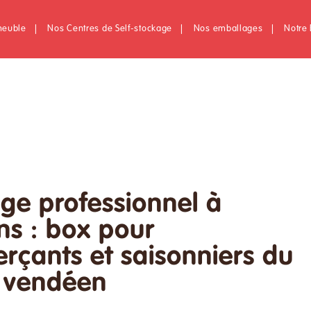
meuble
|
Nos Centres de Self-stockage
|
Nos emballages
|
Notre 
ge professionnel à
ns : box pour
çants et saisonniers du
al vendéen