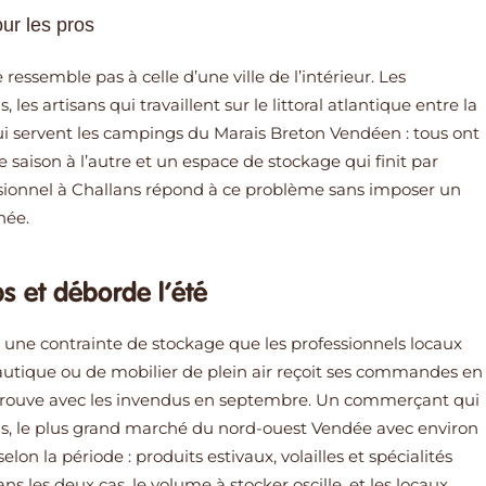
ur les pros
essemble pas à celle d’une ville de l’intérieur. Les
 artisans qui travaillent sur le littoral atlantique entre la
 qui servent les campings du Marais Breton Vendéen : tous ont
aison à l’autre et un espace de stockage qui finit par
ionnel à Challans répond à ce problème sans imposer un
née.
s et déborde l’été
e une contrainte de stockage que les professionnels locaux
utique ou de mobilier de plein air reçoit ses commandes en
e retrouve avec les invendus en septembre. Un commerçant qui
s, le plus grand marché du nord-ouest Vendée avec environ
lon la période : produits estivaux, volailles et spécialités
s les deux cas, le volume à stocker oscille, et les locaux