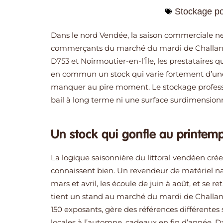
Stockage po
Dans le nord Vendée, la saison commerciale ne r
commerçants du marché du mardi de Challans, les
D753 et Noirmoutier-en-l’Île, les prestataires
en commun un stock qui varie fortement d’une s
manquer au pire moment. Le stockage profess
bail à long terme ni une surface surdimension
Un stock qui gonfle au printemp
La logique saisonnière du littoral vendéen cré
connaissent bien. Un revendeur de matériel na
mars et avril, les écoule de juin à août, et s
tient un stand au marché du mardi de Challan
150 exposants, gère des références différentes se
locales à l’automne, cadeaux en fin d’année. Dan