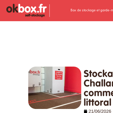
Box de stockage et garde-
Stocka
Challa
commer
littor
21/06/2026