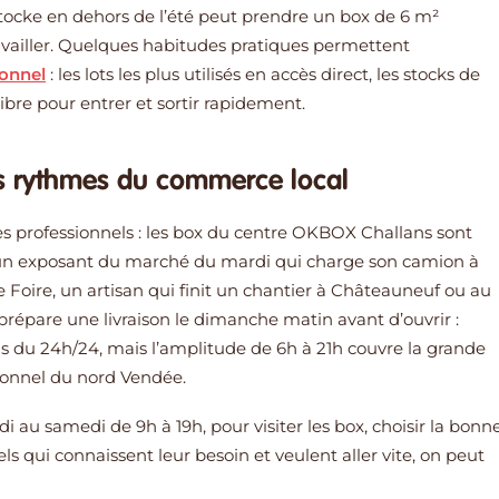
 stocke en dehors de l’été peut prendre un box de 6 m²
 travailler. Quelques habitudes pratiques permettent
ionnel
: les lots les plus utilisés en accès direct, les stocks de
libre pour entrer et sortir rapidement.
les rythmes du commerce local
es professionnels : les box du centre OKBOX Challans sont
u un exposant du marché du mardi qui charge son camion à
Foire, un artisan qui finit un chantier à Châteauneuf ou au
prépare une livraison le dimanche matin avant d’ouvrir :
pas du 24h/24, mais l’amplitude de 6h à 21h couvre la grande
sionnel du nord Vendée.
i au samedi de 9h à 19h, pour visiter les box, choisir la bonn
nels qui connaissent leur besoin et veulent aller vite, on peut