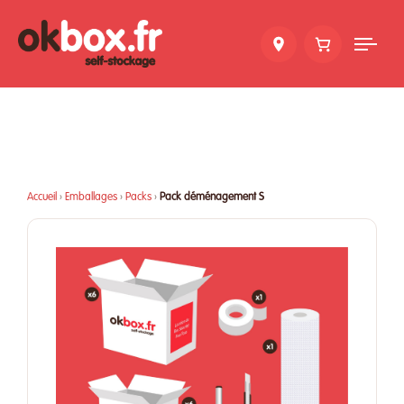
Tog
nav
Accueil
›
Emballages
›
Packs
›
Pack déménagement S