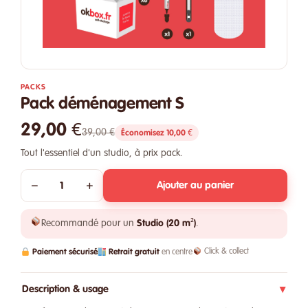
PACKS
Pack déménagement S
29,00 €
39,00 €
Économisez 10,00 €
Tout l'essentiel d'un studio, à prix pack.
−
+
Ajouter au panier
Recommandé pour un
Studio (20 m²)
.
Paiement sécurisé
Retrait gratuit
Click & collect
en centre
Description & usage
▶