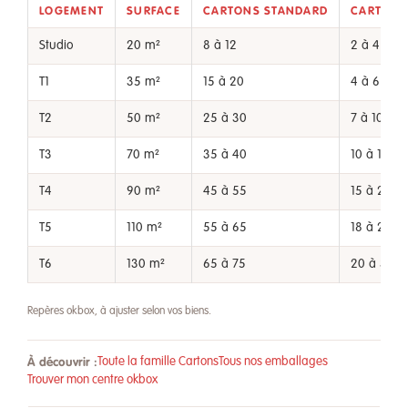
LOGEMENT
SURFACE
CARTONS STANDARD
CARTONS 
Studio
20 m²
8 à 12
2 à 4
T1
35 m²
15 à 20
4 à 6
T2
50 m²
25 à 30
7 à 10
T3
70 m²
35 à 40
10 à 15
T4
90 m²
45 à 55
15 à 20
T5
110 m²
55 à 65
18 à 25
T6
130 m²
65 à 75
20 à 30
Repères okbox, à ajuster selon vos biens.
À découvrir :
Toute la famille Cartons
Tous nos emballages
Trouver mon centre okbox