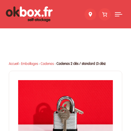
Tog
nav
Accueil
›
Emballages
›
Cadenas
›
Cadenas 2 clés / standard (3 clés)