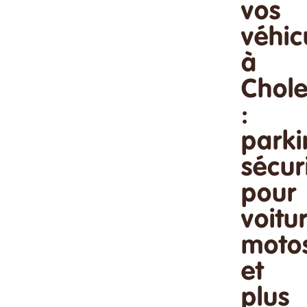
vos
véhic
à
Chole
:
parki
sécur
pour
voitu
moto
et
plus