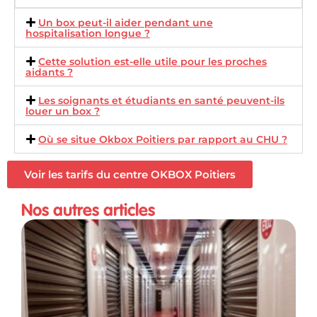
Un box peut-il aider pendant une
hospitalisation longue ?
Cette solution est-elle utile pour les proches
aidants ?
Les soignants et étudiants en santé peuvent-ils
louer un box ?
Où se situe Okbox Poitiers par rapport au CHU ?
Voir les tarifs du centre OKBOX Poitiers
Nos autres articles