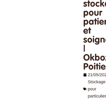
stoc
pour
patie
et
soign
|
Okbo
Poitie
21/05/20
Stockage
pour
particulie